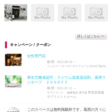
>>
詳しくはこちら
キャンペーン / クーポン
女性専門店
期 間 : 2023.09.19 ～
Jewel Opera
ジュエリー オーダー＆リフォーム
厚生労働省認可：ラジウム温泉温浴剤。薬用ラ
ジホープ ２０％ＯＦＦ
期 間 : 2021.01.12 ～
草楽堂薬舗
サプリメント ・健康食品 漢方薬
サプリメントルーム
このスペースは無料掲載枠です。葛西の方々に