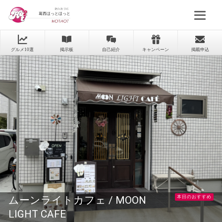
葛西ほっとほっと
グルメ10選
掲示板
自己紹介
キャンペーン
掲載申込
ムーンライトカフェ / MOON
本日のおすすめ
LIGHT CAFE