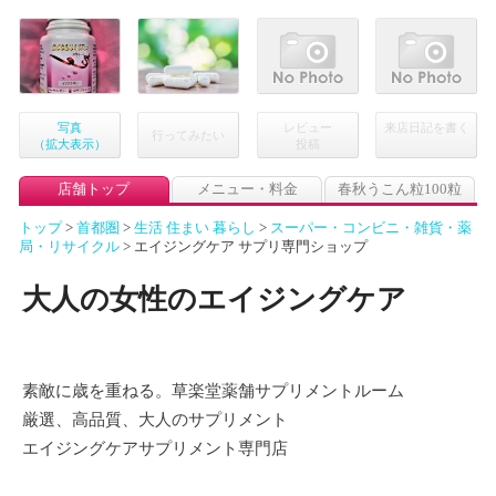
写真
レビュー
来店日記を
書く
行ってみたい
（拡大表示）
投稿
店舗トップ
メニュー・料金
春秋うこん粒100粒
トップ
首都圏
生活 住まい 暮らし
スーパー・コンビニ・雑貨・薬
局・リサイクル
エイジングケア サプリ専門ショップ
大人の女性のエイジングケア
素敵に歳を重ねる。草楽堂薬舗サプリメントルーム
厳選、高品質、大人のサプリメント
エイジングケアサプリメント専門店