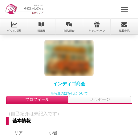
小岩ほっとほっと
グルメ10選
掲示板
自己紹介
キャンペーン
掲載申込
インディゴ商会
※写真のぼかしについて
プロフィール
メッセージ
（自己紹介は未記入です）
基本情報
エリア
小岩