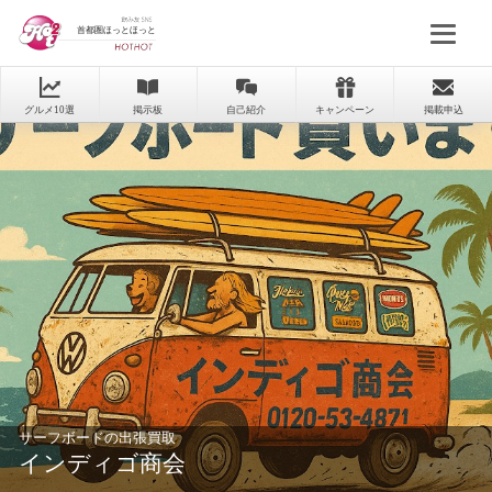
首都圏ほっとほっと
グルメ10選
掲示板
自己紹介
キャンペーン
掲載申込
サーフボードの出張買取
インディゴ商会