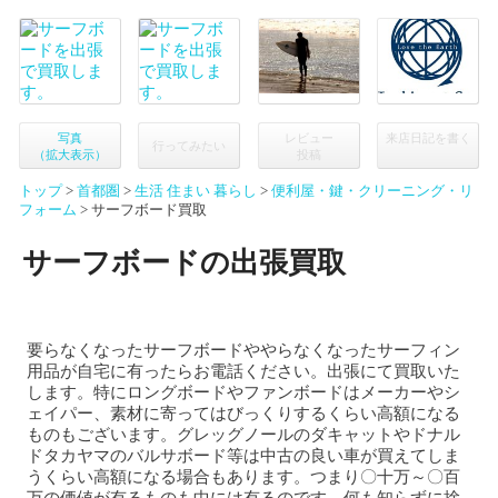
写真
レビュー
来店日記を
書く
行ってみたい
（拡大表示）
投稿
トップ
首都圏
生活 住まい 暮らし
便利屋・鍵・クリーニング・リ
フォーム
サーフボード買取
サーフボードの出張買取
要らなくなったサーフボードややらなくなったサーフィン
用品が自宅に有ったらお電話ください。出張にて買取いた
します。特にロングボードやファンボードはメーカーやシ
ェイパー、素材に寄ってはびっくりするくらい高額になる
ものもございます。グレッグノールのダキャットやドナル
ドタカヤマのバルサボード等は中古の良い車が買えてしま
うくらい高額になる場合もあります。つまり〇十万～〇百