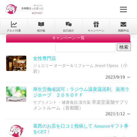
首都圏ほっとほっと
グルメ10選
掲示板
自己紹介
キャンペーン
掲載申込
キャンペーン 一覧
女性専門店
Jewel Opera（小
ジュエリー オーダー＆リフォーム
岩）
2023/9/19 ～
厚生労働省認可：ラジウム温泉温浴剤。薬用ラ
ジホープ ２０％ＯＦＦ
草楽堂薬舗サプリ
サプリメント ・健康食品 漢方薬
メントルーム（首都圏）
2021/1/12 ～
葛西のお店を口コミ投稿して Amazonギフト券
をGET！