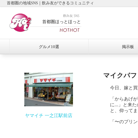
首都圏の地域SNS｜飲み友ができるコミュニティ
首都圏ほっとほっと
グルメ10選
掲示板
マイクパフ
今日、嫁と買
「からあげが
に...」と
と、仰ってま
ヤマイチ 一之江駅前店
「〜のプリン