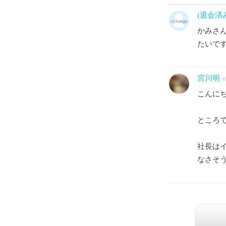
(退会済
かみさ
たいで
宮川明
こんに
ところ
社長は
なさそ